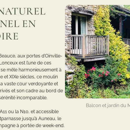
NATUREL
NEL EN
OIRE
Beauce, aux portes d’Oinville-
Lonceux est l’une de ces
ire se mêle harmonieusement à
Ie et XIXe siècles, ce moulin
sa vaste cour verdoyante et
 privés et son cadre au bord de
 sérénité incomparable.
Balcon et jardin du 
’A11 ou la N10, et accessible
tparnasse jusqu’à Auneau, le
ampagne à portée de week-end.