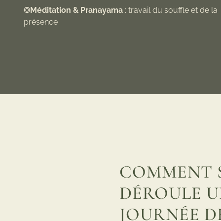
❂
Méditation & Pranayama
: travail du souffle et de la
présence
COMMENT 
DÉROULE U
JOURNÉE D