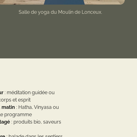
Salle de yoga du Moulin de Lonceux.
ur
: méditation guidée ou
orps et esprit
 matin
: Hatha, Vinyasa ou
 le programme
rtagé
: produits bio, saveurs
bre
: balade dans les sentiers