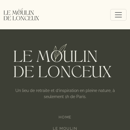
Un lieu de retraite et d’inspiration en pleine nature, à
seulement 1h de Paris.
HOME
LE MOULIN