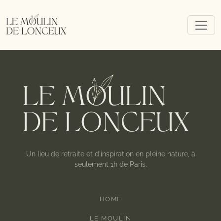
Un lieu de retraite et d’inspiration en pleine nature, à
seulement 1h de Paris.
HOME
LE MOULIN