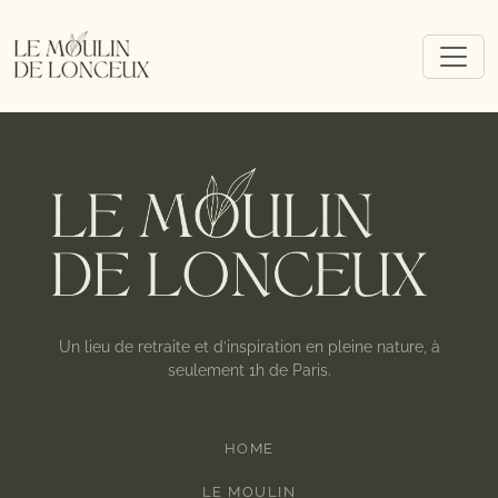
Un lieu de retraite et d’inspiration en pleine nature, à
seulement 1h de Paris.
HOME
LE MOULIN