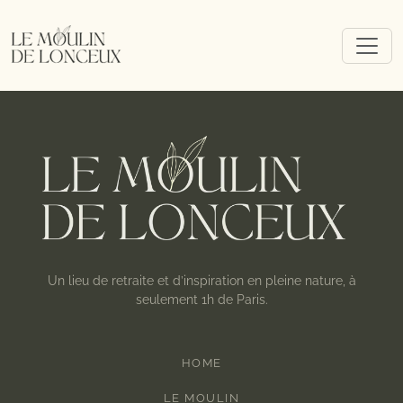
Un lieu de retraite et d’inspiration en pleine nature, à
seulement 1h de Paris.
HOME
LE MOULIN