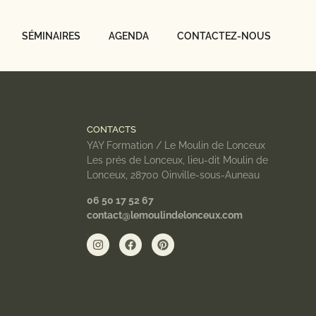
SÉMINAIRES
AGENDA
CONTACTEZ-NOUS
CONTACTS
YAY Formation / Le Moulin de Lonceux
Les prés de Lonceux, lieu-dit Moulin de
Lonceux, 28700 Oinville-sous-Auneau
06 50 17 52 67
contact@lemoulindelonceux.com