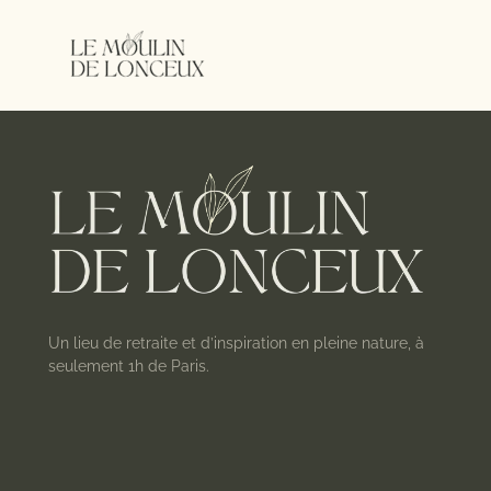
Un lieu de retraite et d’inspiration en pleine nature, à
seulement 1h de Paris.